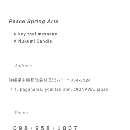
Peace Spring Arts
✳︎ key thai massage
✳︎ Nukumi Candle
Address
沖縄県中頭郡読谷村長浜7-1 〒904-0324
7-1, nagahama, yomitan-son, OKINAWA, japan
Phone
０９８・９５８・１８０７