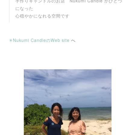
手作りキャンドルのお店 Nukumi Candle がひとつ
になった
心穏やかになれる空間です
✳︎Nukumi CandleのWeb site
へ