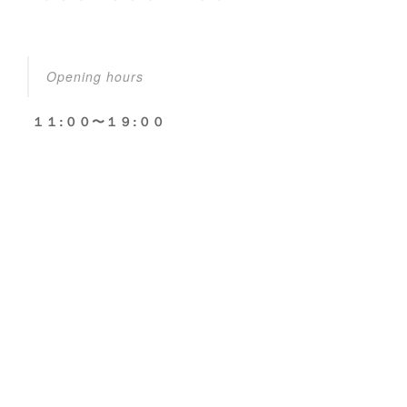
Opening hours
１１:００〜１９:００